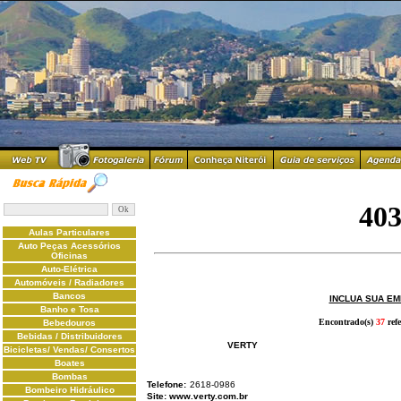
Aulas Particulares
Auto Peças Acessórios
Oficinas
Auto-Elétrica
Automóveis / Radiadores
Bancos
INCLUA SUA E
Banho e Tosa
Encontrado(s)
37
refe
Bebedouros
Bebidas / Distribuidores
VERTY
Bicicletas/ Vendas/ Consertos
Boates
Bombas
Telefone:
2618-0986
Bombeiro Hidráulico
Site:
www.verty.com.br