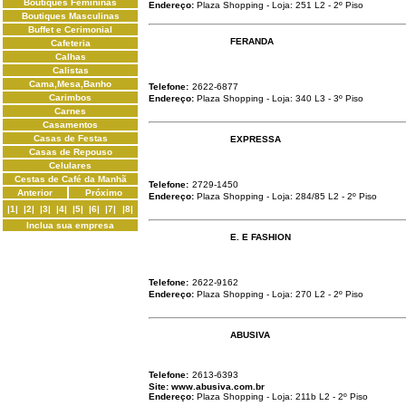
Boutiques Femininas
Endereço:
Plaza Shopping - Loja: 251 L2 - 2º Piso
Boutiques Masculinas
Buffet e Cerimonial
FERANDA
Cafeteria
Calhas
Calistas
Cama,Mesa,Banho
Telefone:
2622-6877
Carimbos
Endereço:
Plaza Shopping - Loja: 340 L3 - 3º Piso
Carnes
Casamentos
Casas de Festas
EXPRESSA
Casas de Repouso
Celulares
Cestas de Café da Manhã
Telefone:
2729-1450
Anterior
Próximo
Endereço:
Plaza Shopping - Loja: 284/85 L2 - 2º Piso
|1|
|2|
|3|
|4|
|5|
|6|
|7|
|8|
Inclua sua empresa
E. E FASHION
Telefone:
2622-9162
Endereço:
Plaza Shopping - Loja: 270 L2 - 2º Piso
ABUSIVA
Telefone:
2613-6393
Site:
www.abusiva.com.br
Endereço:
Plaza Shopping - Loja: 211b L2 - 2º Piso