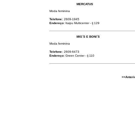
MERCATUS
Moda feminina
Telefone:
2609-1945
Endereço:
Itaipu Multicenter - lj 129
MIG´S E BONI´S
Moda feminina
Telefone:
2609-6473
Endereço:
Green Center - lj 110
<<Anteri