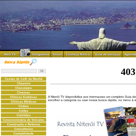
Cestas de Café da Manhã
Chaveiro
Chocolates
Cinemas
A Niterói TV disponibiliza aos internautas um completo Guia de
Clínicas Estéticas
escolher a categoria ou usar nossa busca rápida, no menu à 
Clínicas Médicas
Clubes
Coifas
Colchões
Concessionária de Veículos
Construção e Reforma
Consultorias
Contabilidade