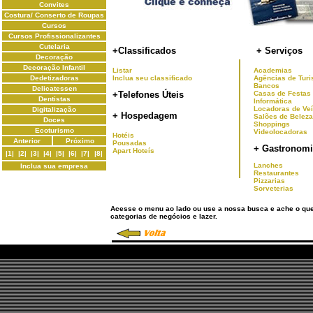
Convites
Costura/ Conserto de Roupas
Cursos
Cursos Profissionalizantes
Cutelaria
+Classificados
+ Serviços
Decoração
Decoração Infantil
Listar
Academias
Dedetizadoras
Inclua seu classificado
Agências de Tur
Bancos
Delicatessen
+Telefones Úteis
Casas de Festas
Dentistas
Informática
Locadoras de Ve
Digitalização
+ Hospedagem
Salões de Beleza
Doces
Shoppings
Ecoturismo
Videolocadoras
Hotéis
Anterior
Próximo
Pousadas
+ Gastronomi
Apart Hoteís
|1|
|2|
|3|
|4|
|5|
|6|
|7|
|8|
Lanches
Inclua sua empresa
Restaurantes
Pizzarias
Sorveterias
Acesse o menu ao lado ou use a nossa busca e ache o qu
categorias de negócios e lazer.