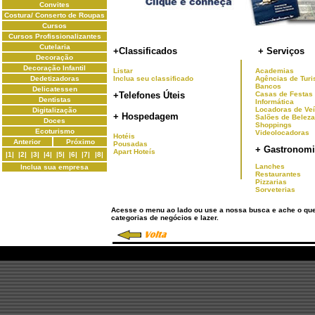
Convites
Costura/ Conserto de Roupas
Cursos
Cursos Profissionalizantes
Cutelaria
+Classificados
+ Serviços
Decoração
Decoração Infantil
Listar
Academias
Dedetizadoras
Inclua seu classificado
Agências de Tur
Bancos
Delicatessen
+Telefones Úteis
Casas de Festas
Dentistas
Informática
Locadoras de Ve
Digitalização
+ Hospedagem
Salões de Beleza
Doces
Shoppings
Ecoturismo
Videolocadoras
Hotéis
Anterior
Próximo
Pousadas
+ Gastronomi
Apart Hoteís
|1|
|2|
|3|
|4|
|5|
|6|
|7|
|8|
Lanches
Inclua sua empresa
Restaurantes
Pizzarias
Sorveterias
Acesse o menu ao lado ou use a nossa busca e ache o qu
categorias de negócios e lazer.