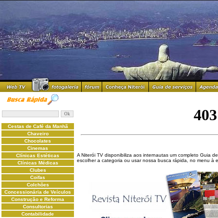
Cestas de Café da Manhã
Chaveiro
Chocolates
Cinemas
A Niterói TV disponibiliza aos internautas um completo Guia de
Clínicas Estéticas
escolher a categoria ou usar nossa busca rápida, no menu à 
Clínicas Médicas
Clubes
Coifas
Colchões
Concessionária de Veículos
Construção e Reforma
Consultorias
Contabilidade