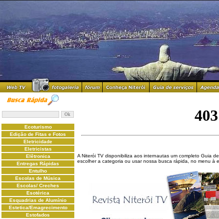
Ecoturismo
Edição de Fitas e Fotos
Eletricidade
Eletricistas
A Niterói TV disponibiliza aos internautas um completo Guia de
Elêtronica
escolher a categoria ou usar nossa busca rápida, no menu à 
Entregas Rápidas
Entulho
Escolas de Música
Escolas/ Creches
Esotérica
Esquadrias de Alumínio
Estetica/Emagrecimento
Estofados