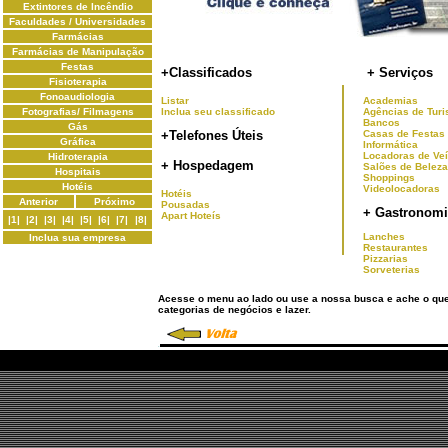
Extintores de Incêndio
Faculdades / Universidades
Farmácias
Farmácias de Manipulação
Festas
+Classificados
+ Serviços
Fisioterapia
Fonoaudiologia
Listar
Academias
Fotografias/ Filmagens
Inclua seu classificado
Agências de Tur
Bancos
Gás
+Telefones Úteis
Casas de Festas
Gráfica
Informática
Locadoras de Ve
Hidroterapia
+ Hospedagem
Salões de Beleza
Hospitais
Shoppings
Hotéis
Videolocadoras
Hotéis
Anterior
Próximo
Pousadas
+ Gastronomi
Apart Hoteís
|1|
|2|
|3|
|4|
|5|
|6|
|7|
|8|
Lanches
Inclua sua empresa
Restaurantes
Pizzarias
Sorveterias
Acesse o menu ao lado ou use a nossa busca e ache o qu
categorias de negócios e lazer.