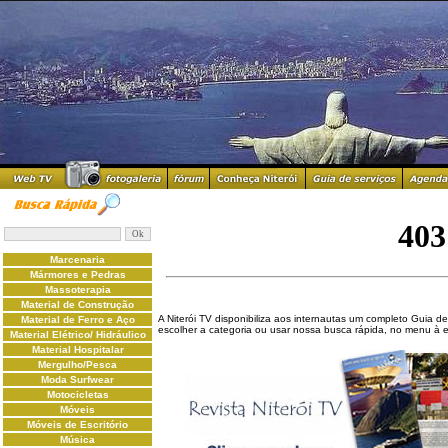
Marcenaria
Mármores e Pedras
Massoterapia
Material de Construção
A Niterói TV disponibiliza aos internautas um completo Guia de
Material de Ferro e Aço
escolher a categoria ou usar nossa busca rápida, no menu à 
Material Elétrico/ Hidráulico
Material Hospitalar
Mergulho/Pesca
Moda Surfwear
Motocicletas
Móveis
Móveis de Escritório
Música