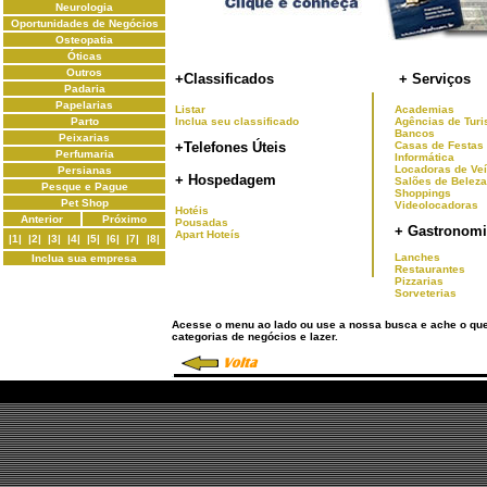
Neurologia
Oportunidades de Negócios
Osteopatia
Óticas
Outros
+Classificados
+ Serviços
Padaria
Papelarias
Listar
Academias
Parto
Inclua seu classificado
Agências de Tur
Bancos
Peixarias
+Telefones Úteis
Casas de Festas
Perfumaria
Informática
Locadoras de Ve
Persianas
+ Hospedagem
Salões de Beleza
Pesque e Pague
Shoppings
Pet Shop
Videolocadoras
Hotéis
Anterior
Próximo
Pousadas
+ Gastronomi
Apart Hoteís
|1|
|2|
|3|
|4|
|5|
|6|
|7|
|8|
Lanches
Inclua sua empresa
Restaurantes
Pizzarias
Sorveterias
Acesse o menu ao lado ou use a nossa busca e ache o qu
categorias de negócios e lazer.