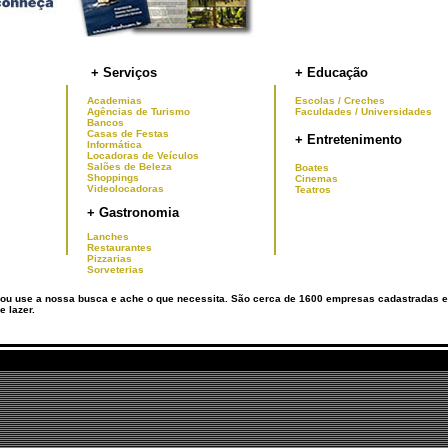
+ Serviços
+ Educação
Academias
Escolas / Creches
Agências de Turismo
Faculdades / Universidades
Bancos
Casas de Festas
+ Entretenimento
Informática
Locadoras de Veículos
Salões de Beleza
Boates
Shoppings
Cinemas
Videolocadoras
Teatros
+ Gastronomia
Lanches
Restaurantes
Pizzarias
Sorveterias
ou use a nossa busca e ache o que necessita. São cerca de 1600 empresas cadastradas 
e lazer.