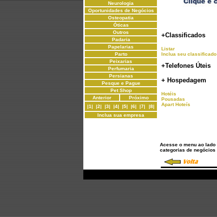
Neurologia
Oportunidades de Negócios
Osteopatia
Óticas
Outros
+Classificados
Padaria
Papelarias
Listar
Parto
Inclua seu classificado
Peixarias
+Telefones Úteis
Perfumaria
Persianas
+ Hospedagem
Pesque e Pague
Pet Shop
Hotéis
Anterior
Próximo
Pousadas
Apart Hoteís
|1|
|2|
|3|
|4|
|5|
|6|
|7|
|8|
Inclua sua empresa
Acesse o menu ao lado 
categorias de negócios 