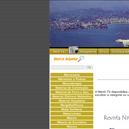
Marcenaria
Mármores e Pedras
Massoterapia
Material de Construção
A Niterói TV disponibiliz
Material de Ferro e Aço
escolher a categoria ou 
Material Elétrico/ Hidráulico
Material Hospitalar
Mergulho/Pesca
Moda Surfwear
Motocicletas
Móveis
Móveis de Escritório
Música