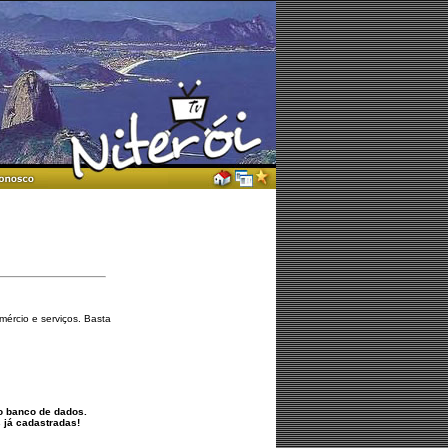
mércio e serviços. Basta
 banco de dados.
já cadastradas!