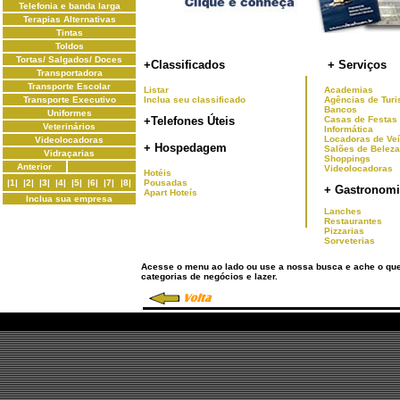
Telefonia e banda larga
Terapias Alternativas
Tintas
Toldos
Tortas/ Salgados/ Doces
+Classificados
+ Serviços
Transportadora
Transporte Escolar
Listar
Academias
Transporte Executivo
Inclua seu classificado
Agências de Tur
Bancos
Uniformes
+Telefones Úteis
Casas de Festas
Veterinários
Informática
Locadoras de Ve
Videolocadoras
+ Hospedagem
Salões de Beleza
Vidraçarias
Shoppings
Anterior
Videolocadoras
Hotéis
|1|
|2|
|3|
|4|
|5|
|6|
|7|
|8|
Pousadas
+ Gastronomi
Apart Hoteís
Inclua sua empresa
Lanches
Restaurantes
Pizzarias
Sorveterias
Acesse o menu ao lado ou use a nossa busca e ache o qu
categorias de negócios e lazer.