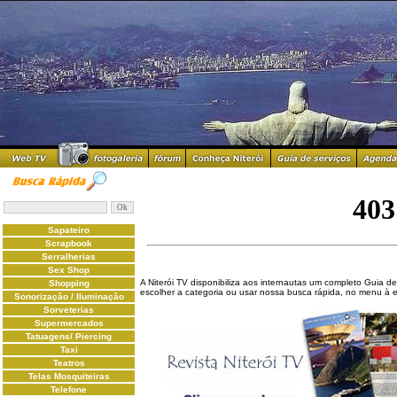
Sapateiro
Scrapbook
Serralherias
Sex Shop
A Niterói TV disponibiliza aos internautas um completo Guia de
Shopping
escolher a categoria ou usar nossa busca rápida, no menu à 
Sonorização / Iluminação
Sorveterias
Supermercados
Tatuagens/ Piercing
Taxi
Teatros
Telas Mosquiteiras
Telefone