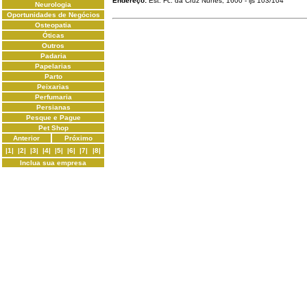
Endereço:
Est. Fc. da Cruz Nunes, 1600 - ljs 103/104
Neurologia
Oportunidades de Negócios
Osteopatia
Óticas
Outros
Padaria
Papelarias
Parto
Peixarias
Perfumaria
Persianas
Pesque e Pague
Pet Shop
Anterior
Próximo
|1|
|2|
|3|
|4|
|5|
|6|
|7|
|8|
Inclua sua empresa