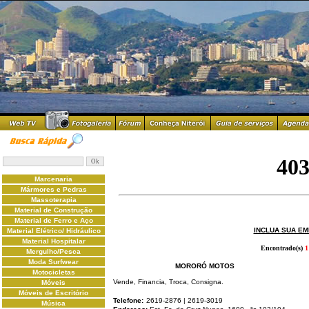
Marcenaria
Mármores e Pedras
Massoterapia
Material de Construção
Material de Ferro e Aço
INCLUA SUA E
Material Elétrico/ Hidráulico
Material Hospitalar
Encontrado(s)
1
Mergulho/Pesca
Moda Surfwear
MORORÓ MOTOS
Motocicletas
Vende, Financia, Troca, Consigna.
Móveis
Móveis de Escritório
Telefone:
2619-2876 | 2619-3019
Música