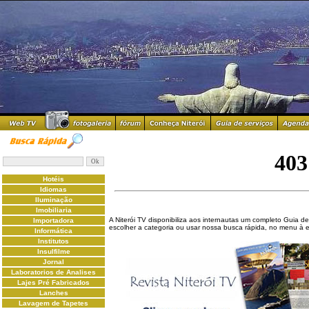
Hotéis
Idiomas
Iluminação
Imobiliaria
A Niterói TV disponibiliza aos internautas um completo Guia de
Importadora
escolher a categoria ou usar nossa busca rápida, no menu à 
Informática
Institutos
Insulfilme
Jornal
Laboratorios de Analises
Lajes Pré Fabricados
Lanches
Lavagem de Tapetes