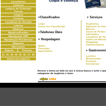
Lavanderias
Letreiros
Limpeza de Cisternas/
Fossas
Lingerie
+Classificados
+ Serviços
Livrarias
Locadoras de Veículos
Listar
Academias
Loterias
Inclua seu classificado
Agências de Tur
Madeiras
Bancos
+Telefones Úteis
Casas de Festas
Madeiras/Portões
Informática
Manutenção GNV
Locadoras de Ve
+ Hospedagem
Salões de Beleza
Manutenção Residencial
Shoppings
Maquetes
Videolocadoras
Hotéis
Marcenaria
Pousadas
+ Gastronomi
Anterior
Próximo
Apart Hoteís
|1|
|2|
|3|
|4|
|5|
|6|
|7|
|8|
Lanches
Restaurantes
Inclua sua empresa
Pizzarias
Sorveterias
Acesse o menu ao lado ou use a nossa busca e ache o qu
categorias de negócios e lazer.